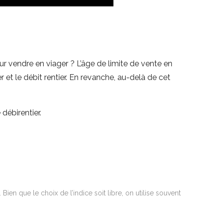
ur vendre en viager ? L’âge de limite de vente en
r et le débit rentier. En revanche, au-delà de cet
débirentier.
en que le choix de l’indice soit libre, on utilise souvent