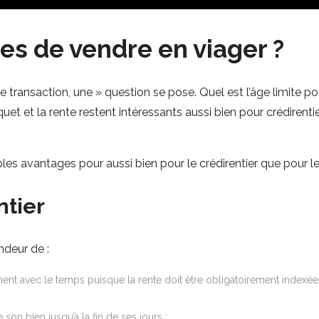
es de vendre en viager ?
transaction, une » question se pose. Quel est l’âge limite po
et et la rente restent intéressants aussi bien pour crédirentie
es avantages pour aussi bien pour le crédirentier que pour le 
ntier
ndeur de :
t avec le temps puisque la rente doit être obligatoirement indexée. Bi
e son bien jusqu’à la fin de ses jours ;