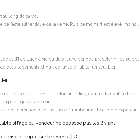
t au long de sa vie.
e l’acte authentique de la vente. Plus ce montant est élevé, moins la
sage et d’habitation à vie ou durant une période prédéterminée au bout 
de deux logements et qu’il continue d’habiter un seul bien.
ier :
être révisée ultérieurement selon un indice, comme le cout de la vie.
 du privilège de vendeur.
 peut récupérer son bien sans avoir à rembourser les sommes perçues. Il
ntable si l’âge du vendeur ne dépasse pas les 85 ans.
umise à l’impôt sur le revenu (IR).