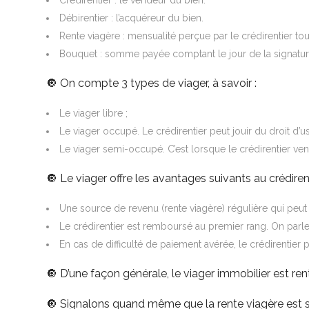
Crédirentier : le vendeur du bien.
Débirentier : l’acquéreur du bien.
Rente viagère : mensualité perçue par le crédirentier tou
Bouquet : somme payée comptant le jour de la signature d
🔘 On compte 3 types de viager, à savoir :
Le viager libre ;
Le viager occupé. Le crédirentier peut jouir du droit d’u
Le viager semi-occupé. C’est lorsque le crédirentier ven
🔘 Le viager offre les avantages suivants au crédirent
Une source de revenu (rente viagère) régulière qui peut 
Le crédirentier est remboursé au premier rang. On parle
En cas de difficulté de paiement avérée, le crédirentier
🔘 D’une façon générale, le viager immobilier est re
🔘 Signalons quand même que la rente viagère est so