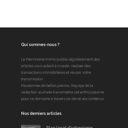
Qui sommes-nous ?
Le Patrimoine.Immo publie régulièrement des
articles vous aidant à investir, réaliser des
transactions immobilières et réussir votre
transmission.
Passionnée de belles pierres, l’équipe de la
rédaction souhaite transmettre cet enthousiasme
pour ce domaine à travers ce site et ses contenus.
Nos derniers articles
Plan local d’urbanisme